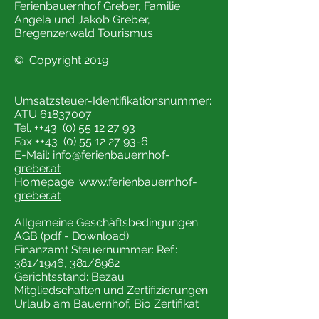
Ferienbauernhof Greber, Familie
Angela und Jakob Greber,
Bregenzerwald Tourismus
© Copyright 2019
Umsatzsteuer-Identifikationsnummer:
ATU
61837007
Tel. ++43 (0) 55 12 27 93
Fax ++43 (0) 55 12 27 93-6
E-Mail:
info@ferienbauernhof-
greber.at
Homepage:
www.ferienbauernhof-
greber.at
Allgemeine Geschäftsbedingungen
AGB
(pdf - Download)
Finanzamt Steuernummer: Ref.:
381/1946, 381/8982
Gerichtsstand: Bezau
Mitgliedschaften und Zertifizierungen:
Urlaub am Bauernhof, Bio Zertifikat