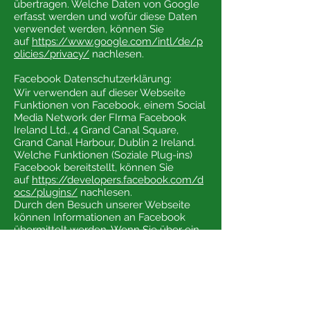
übertragen. Welche Daten von Google
erfasst werden und wofür diese Daten
verwendet werden, können Sie
auf
https://www.google.com/intl/de/p
olicies/privacy/
nachlesen.
Facebook Datenschutzerklärung:
Wir verwenden auf dieser Webseite
Funktionen von Facebook, einem Social
Media Network der FIrma Facebook
Ireland Ltd., 4 Grand Canal Square,
Grand Canal Harbour, Dublin 2 Ireland.
Welche Funktionen (Soziale Plug-ins)
Facebook bereitstellt, können Sie
auf
https://developers.facebook.com/d
ocs/plugins/
nachlesen.
Durch den Besuch unserer Webseite
können Informationen an Facebook
übermittelt werden. Wenn Sie über ein
Facebook-Konto verfügen, kann
Facebook diese Daten Ihrem
persönlichen Konto zuordnen. Sollten
Sie das nicht wünschen, melden Sie sich
bitte von Facebook ab.
Die Datenschutzrichtlinien, welche